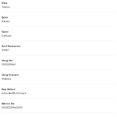
Ülke
Türkiye
Şehir
Ankara
Semt
Çankaya
Sicil Numarası
312867
Vergi No
0050535460
Vergi Dairesi
Maltepe
Kep Adresi
activusilac@hs01.kep.tr
Mersis No
000505354600019