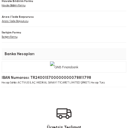
Havale Bildirim Formu
Havale Bildirim Formu
Arıza / İade Başvurusu
Arıza / İade Başvurusu
İletişim Formu
İletişim Formu
Banka Hesapları
IBAN Numarası: TR240015700000000078811798
Hesap Sahibi: ACTİVUS İLAÇ MEDİKAL SANAYİ TİCARET LİMİTED ŞİRKETİ, Hesap Türü:
Ücretsiz Teslimat