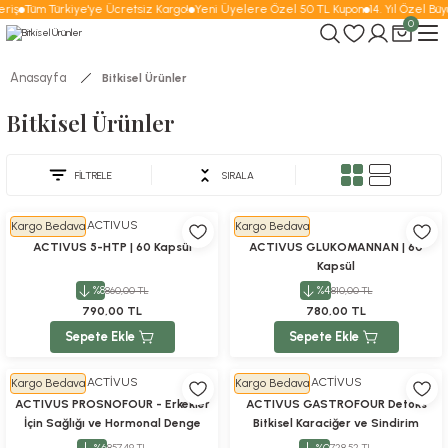
riş
Tüm Türkiye'ye Ücretsiz Kargo!
Yeni Üyelere Özel 50 TL Kupon
14. Yıl Özel Büy
0
Anasayfa
Bitkisel Ürünler
Bitkisel Ürünler
FİLTRELE
SIRALA
ACTIVUS
Kargo Bedava
Kargo Bedava
ACTIVUS 5-HTP | 60 Kapsül
ACTIVUS GLUKOMANNAN | 60
Kapsül
%8
%4
860,00 TL
810,00 TL
790,00 TL
780,00 TL
Sepete Ekle
Sepete Ekle
ACTİVUS
ACTİVUS
Kargo Bedava
Kargo Bedava
ACTIVUS PROSNOFOUR - Erkekler
ACTIVUS GASTROFOUR Detoks
İçin Sağlığı ve Hormonal Denge
Bitkisel Karaciğer ve Sindirim
Takviye Edici Gıda | 30 Kapsül
Sistemi Takviye Edici Gıda Kolin
%6
%0
857,49 TL
728,52 TL