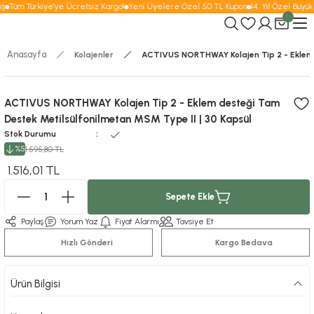
ş
Tüm Türkiye'ye Ücretsiz Kargo!
Yeni Üyelere Özel 50 TL Kupon
14. Yıl Özel Büyük
Anasayfa
Kolajenler
ACTIVUS NORTHWAY Kolajen Tip 2 - Eklem d
ACTIVUS NORTHWAY Kolajen Tip 2 - Eklem desteği Tam
Destek Metilsülfonilmetan MSM Type II | 30 Kapsül
Stok Durumu
%5
1.595,80 TL
1.516,01 TL
Sepete Ekle
Paylaş
Yorum Yaz
Fiyat Alarmı
Tavsiye Et
Hızlı Gönderi
Kargo Bedava
Ürün Bilgisi