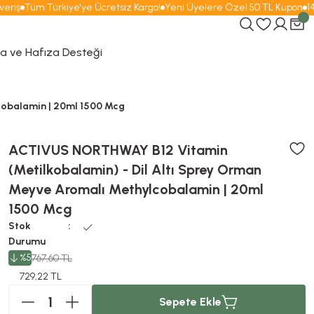
iş
Tüm Türkiye'ye Ücretsiz Kargo!
Yeni Üyelere Özel 50 TL Kupon
14. 
 ve Hafıza Desteği
cobalamin | 20ml 1500 Mcg
ACTIVUS NORTHWAY B12 Vitamin
(Metilkobalamin) - Dil Altı Sprey Orman
Meyve Aromalı Methylcobalamin | 20ml
1500 Mcg
Stok
Durumu
%5
767,60 TL
729,22 TL
Sepete Ekle