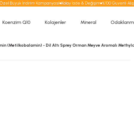
zel Büyük İndirim Kampanyası!
Kolay İade & Değişim
%100 Güvenli Alışver
Koenzim Q10
Kolajenler
Mineral
Odaklanma
 (Metilkobalamin) - Dil Altı Sprey Orman Meyve Aromalı Methyl