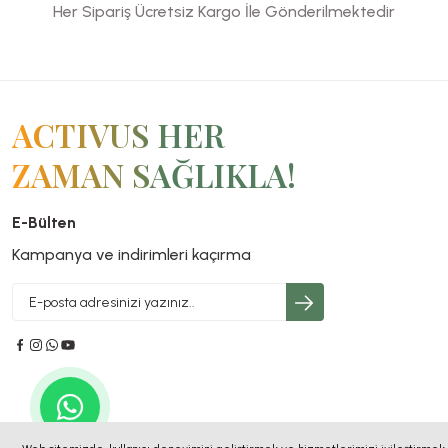
(Metilkobalamin)
Mg
Gıda
Her Sipariş Ücretsiz Kargo İle Gönderilmektedir
-
Malat,
Takviyesi
Dil
B6
|
Altı
Vitamin
30
Sprey
|
Kapsül
Orman
30
ACTIVUS HER
Meyve
Tablet
Aromalı
ZAMAN SAĞLIKLA!
Methylcobalamin
|
20ml
E-Bülten
1500
Kampanya ve indirimleri kaçırma
Mcg
© 2025 Tüm Hakları Saklıdır. Kredi kartı bilgileriniz 256bit SSL sertifika