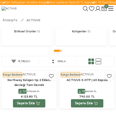
iş
Tüm Türkiye'ye Ücretsiz Kargo!
Yeni Üyelere Özel 50 TL Kupon
14. Yıl Özel Büyü
0
Anasayfa
ACTIVUS
Bitkisel Ürünler
(1)
Kolajenler
(1)
Od
FİLTRELE
(1)
SIRALA
ACTIVUS
ACTIVUS
Kargo Bedava
Kargo Bedava
Northway Kolajen tip 2 Eklem
ACTIVUS 5-HTP | 60 Kapsül
desteği Tam Destek
Metilsülfonilmetan MSM Type II
%13
%8
4.740,00 TL
860,00 TL
3'lü Paket
4.123,80 TL
790,00 TL
Sepete Ekle
Sepete Ekle